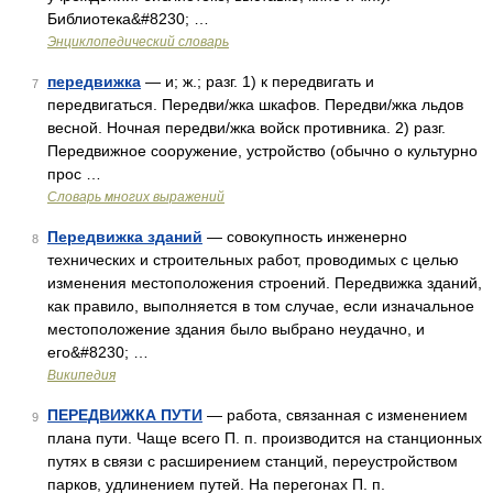
Библиотека&#8230; …
Энциклопедический словарь
передвижка
— и; ж.; разг. 1) к передвигать и
7
передвигаться. Передви/жка шкафов. Передви/жка льдов
весной. Ночная передви/жка войск противника. 2) разг.
Передвижное сооружение, устройство (обычно о культурно
прос …
Словарь многих выражений
Передвижка зданий
— совокупность инженерно
8
технических и строительных работ, проводимых с целью
изменения местоположения строений. Передвижка зданий,
как правило, выполняется в том случае, если изначальное
местоположение здания было выбрано неудачно, и
его&#8230; …
Википедия
ПЕРЕДВИЖКА ПУТИ
— работа, связанная с изменением
9
плана пути. Чаще всего П. п. производится на станционных
путях в связи с расширением станций, переустройством
парков, удлинением путей. На перегонах П. п.