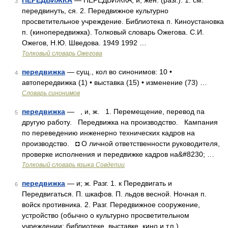
ПЕРЕДВИЖКА
— ПЕРЕДВИЖКА, и, жен. (разг.). 1. см.
3
передвинуть, ся. 2. Передвижное культурно
просветительное учреждение. Библиотека п. Киноустановка
п. (кинопередвижка). Толковый словарь Ожегова. С.И.
Ожегов, Н.Ю. Шведова. 1949 1992 …
Толковый словарь Ожегова
передвижка
— сущ., кол во синонимов: 10 •
4
автопередвижка (1) • выставка (15) • изменение (73) …
Словарь синонимов
передвижка
— , и, ж. 1. Перемещение, перевод па
5
другую работу. Передвижка на производство. Кампания
по переведению инженерно технических кадров на
производство. ◘ О личной ответственности руководителя,
проверке исполнения и передвижке кадров на&#8230; …
Толковый словарь языка Совдепии
передвижка
— и; ж. Разг. 1. к Передвигать и
6
Передвигаться. П. шкафов. П. льдов весной. Ночная п.
войск противника. 2. Разг. Передвижное сооружение,
устройство (обычно о культурно просветительном
учреждении: библиотеке, выставке, кино и т.п.).