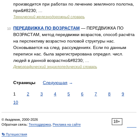
производится при работах по лечению земляного полотна,
при&#8230; …
Технический железнодорожный словарь
ПЕРЕДВИЖКА ПО ВОЗРАСТАМ
— ПЕРЕДВИЖКА ПО
10
ВОЗРАСТАМ, метод передвижки возрастов, способ расчёта
на перспективу возрастно половой структуры нас.
Основывается на след. рассуждениях. Если по данным
переписи нас. была зарегистрирована определ. числ.
людей в данной возрастно&#8230; …
Демографический энциклопедический словарь
Страницы
Следующая
→
1
2
3
4
5
6
7
8
9
10
© Академик, 2000-2026
18+
Обратная связь:
Техподдержка
,
Реклама на сайте
👣 Путешествия